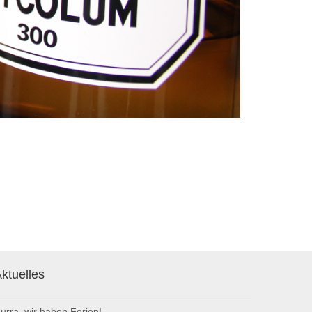
ktuelles
urra, wir haben Ferien!