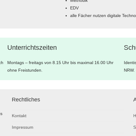
Methodik
EDV
alle Fächer nutzen digitale Techno
Unterrichtszeiten
Schu
ch
Montags – freitags von 8.15 Uhr bis maximal 16.00 Uhr
Identi
ohne Freistunden.
NRW.
Rechtliches
A
is
Kontakt
H
Impressum
S