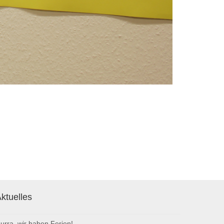
ktuelles
urra, wir haben Ferien!