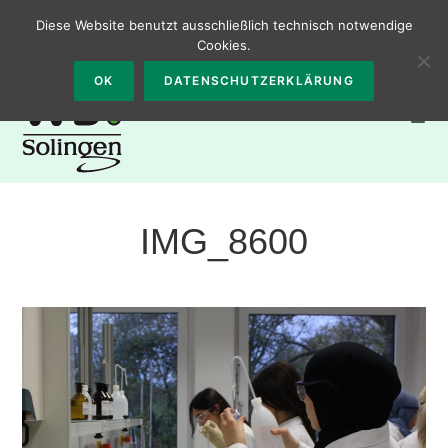
Zum
0212 – 2331300
Walter-Bremer-Institut, Burgstr. 65, 42655
Diese Website benutzt ausschließlich technisch notwendige
Inhalt
Solingen
Cookies.
springen
OK
DATENSCHUTZERKLÄRUNG
IMG_8600