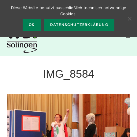
Zum
0212 – 2331300
Walter-Bremer-Institut, Burgstr. 65, 42655
Diese Website benutzt ausschließlich technisch notwendige
Inhalt
Solingen
Cookies.
springen
OK
DATENSCHUTZERKLÄRUNG
IMG_8584