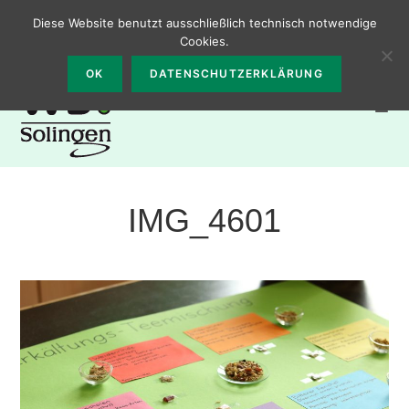
Zum
0212 – 2331300
Walter-Bremer-Institut, Burgstr. 65, 42655
Diese Website benutzt ausschließlich technisch notwendige
Inhalt
Solingen
Cookies.
springen
OK
DATENSCHUTZERKLÄRUNG
IMG_4601