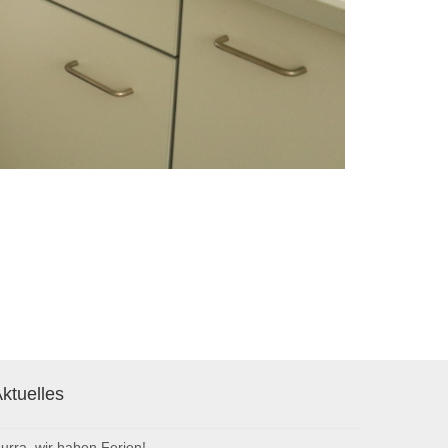
ktuelles
urra, wir haben Ferien!