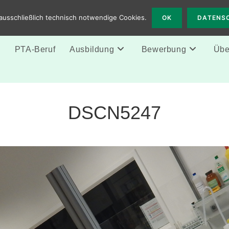
 Solingen
ausschließlich technisch notwendige Cookies.
OK
DATENS
e
PTA-Beruf
Ausbildung
Bewerbung
Über
DSCN5247