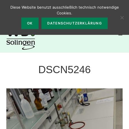
Zum
0212 – 2331300
Walter-Bremer-Institut, Burgstr. 65, 42655
Diese Website benutzt ausschließlich technisch notwendige
Inhalt
Solingen
Cookies.
springen
OK
DATENSCHUTZERKLÄRUNG
DSCN5246